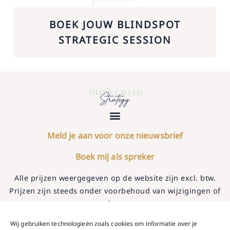
BOEK JOUW BLINDSPOT
STRATEGIC SESSION
Meld je aan voor onze nieuwsbrief
Boek mij als spreker
Alle prijzen weergegeven op de website zijn excl. btw.
Prijzen zijn steeds onder voorbehoud van wijzigingen of
typfouten.
Fotografie door Ellen Terrace, Noud Van Aken, Tinneke Lodeweyckx,
Wij gebruiken technologieën zoals cookies om informatie over je