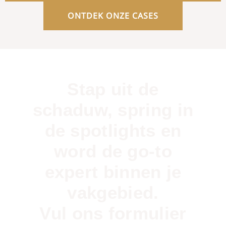
ONTDEK ONZE CASES
Stap uit de
schaduw, spring in
de spotlights en
word de go-to
expert binnen je
vakgebied.
Vul ons formulier