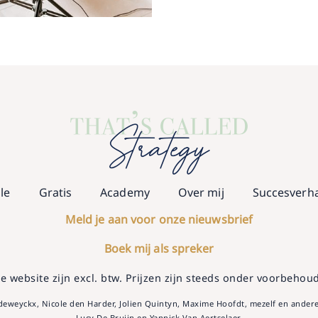
le
Gratis
Academy
Over mij
Succesverh
Meld je aan voor onze nieuwsbrief
Boek mij als spreker
e website zijn excl. btw. Prijzen zijn steeds onder voorbehoud
deweyckx, Nicole den Harder, Jolien Quintyn, Maxime Hoofdt, mezelf en andere 
Lucy De Bruijn en Yannick Van Aertselaer.