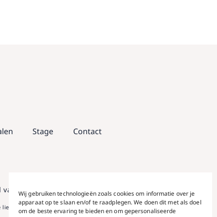
alen
Stage
Contact
 van wijzigingen of typfouten.
Wij gebruiken technologieën zoals cookies om informatie over je
apparaat op te slaan en/of te raadplegen. We doen dit met als doel
liefdevolle amateur fotografen. Video- en fotografie door
om de beste ervaring te bieden en om gepersonaliseerde