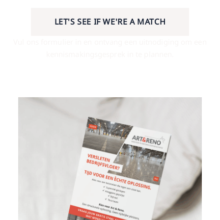
LET'S SEE IF WE'RE A MATCH
Vul ons formulier in en ontvang een uitnodiging om een
kennismakingsgesprek in te plannen.