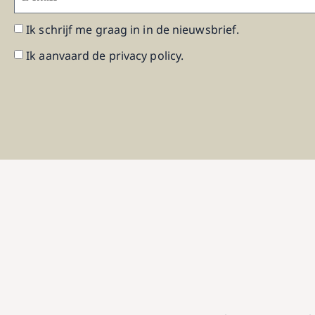
Ik schrijf me graag in in de nieuwsbrief.
Ik aanvaard de privacy policy.
Alternative: