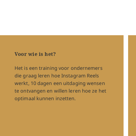
Voor wie is het?
Het is een training voor ondernemers
die graag leren hoe Instagram Reels
werkt, 10 dagen een uitdaging wensen
te ontvangen en willen leren hoe ze het
optimaal kunnen inzetten.