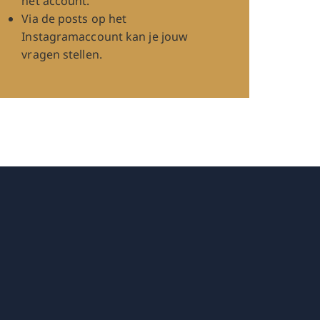
het account.
Via de posts op het
Instagramaccount kan je jouw
vragen stellen.