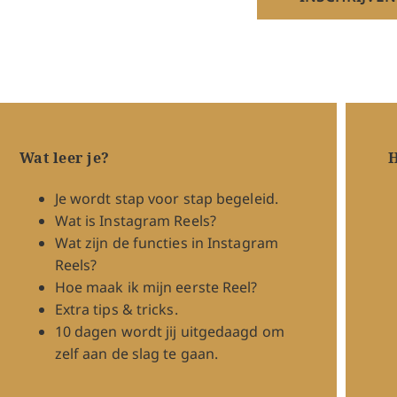
Wat leer je?
H
Je wordt stap voor stap begeleid.
Wat is Instagram Reels?
Wat zijn de functies in Instagram
Reels?
Hoe maak ik mijn eerste Reel?
Extra tips & tricks.
10 dagen wordt jij uitgedaagd om
zelf aan de slag te gaan.