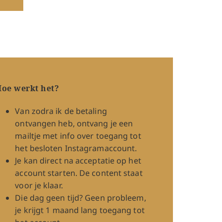
oe werkt het?
Van zodra ik de betaling
ontvangen heb, ontvang je een
mailtje met info over toegang tot
het besloten Instagramaccount.
Je kan direct na acceptatie op het
account starten. De content staat
voor je klaar.
Die dag geen tijd? Geen probleem,
je krijgt 1 maand lang toegang tot