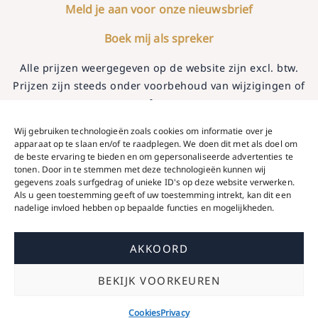
Meld je aan voor onze nieuwsbrief
Boek mij als spreker
Alle prijzen weergegeven op de website zijn excl. btw.
Prijzen zijn steeds onder voorbehoud van wijzigingen of
typfouten.
Fotografie door Ellen Terrace, Noud Van Aken, Tinneke Lodeweyckx,
Wij gebruiken technologieën zoals cookies om informatie over je
apparaat op te slaan en/of te raadplegen. We doen dit met als doel om
Nicole den Harder, Jolien Quintyn, Maxime Hoofdt, mezelf en andere
de beste ervaring te bieden en om gepersonaliseerde advertenties te
liefdevolle amateur fotografen. Video- en fotografie door Lucy De
tonen. Door in te stemmen met deze technologieën kunnen wij
Bruijn en Yannick Van Aertselaer.
gegevens zoals surfgedrag of unieke ID's op deze website verwerken.
Als u geen toestemming geeft of uw toestemming intrekt, kan dit een
© 2021-2026 That’s Called Strategy | Alle rechten
nadelige invloed hebben op bepaalde functies en mogelijkheden.
voorbehouden | BTW BE0801945421
Kumppani BV – Bommelsrede 13 – 9070 Destelbergen
AKKOORD
Algemene Voorwaarden
|
Cookies
|
Privacy
| Website
design That’s Called Strategy
BEKIJK VOORKEUREN
Cookies
Privacy