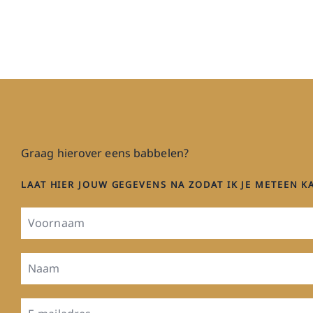
Graag hierover eens babbelen?
LAAT HIER JOUW GEGEVENS NA ZODAT IK JE METEEN 