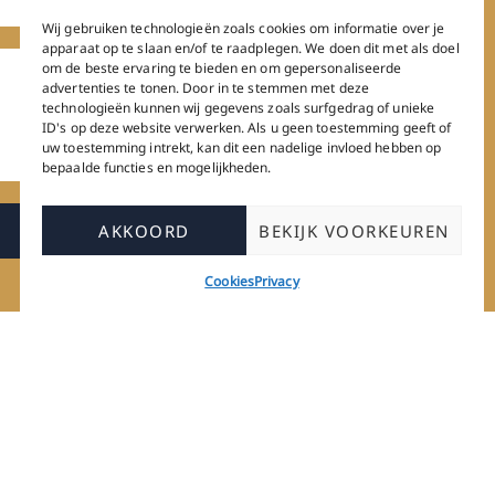
Wij gebruiken technologieën zoals cookies om informatie over je
apparaat op te slaan en/of te raadplegen. We doen dit met als doel
om de beste ervaring te bieden en om gepersonaliseerde
advertenties te tonen. Door in te stemmen met deze
technologieën kunnen wij gegevens zoals surfgedrag of unieke
ID's op deze website verwerken. Als u geen toestemming geeft of
uw toestemming intrekt, kan dit een nadelige invloed hebben op
bepaalde functies en mogelijkheden.
AKKOORD
BEKIJK VOORKEUREN
Cookies
Privacy