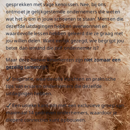
gesprekken met vage kennissen. Nee, bij ons
ontmoet je gelijkgestemde ondernemers die weten
wat het is om in jouw schoenen te staan. Mensen die
dezelfde uitdagingen hebben overwonnen en
waardevolle lessen hebben geleerd die ze graag met
jou willen delen. Want eerlijk gezegd, wie begrijpt jou
beter dan iemand die zelf ondernemer is?
Maar deze Netwerkmomenten zijn
niet zomaar een
gezellig samenzijn.
Inspiratie, waardevolle inzichten en praktische
tips van ervaren ondernemers die dezelfde
uitdagingen hebben.
Een unieke kans om met een exclusieve groep van
maximaal 14 gedreven ondernemers, waardoor je
diepere connecties kunt opbouwen.