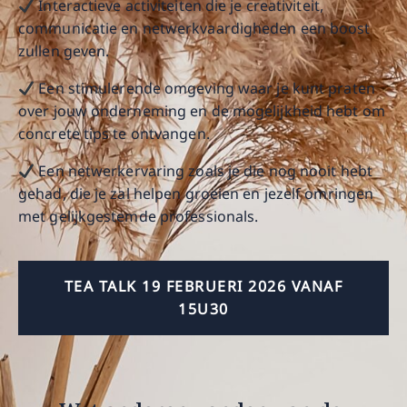
Interactieve activiteiten die je creativiteit,
communicatie en netwerkvaardigheden een boost
zullen geven.
Een stimulerende omgeving waar je kunt praten
over jouw onderneming en de mogelijkheid hebt om
concrete tips te ontvangen.
Een netwerkervaring zoals je die nog nooit hebt
gehad, die je zal helpen groeien en jezelf omringen
met gelijkgestemde professionals.
TEA TALK 19 FEBRUERI 2026 VANAF
15U30