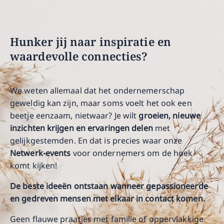
Hunker jij naar inspiratie en
waardevolle connecties?
We weten allemaal dat het ondernemerschap
geweldig kan zijn, maar soms voelt het ook een
beetje eenzaam, nietwaar? Je wilt
groeien, nieuwe
inzichten krijgen en ervaringen delen
met
gelijkgestemden. En dat is precies waar onze
Netwerk-events
voor ondernemers om de hoek
komt kijken!
De beste ideeën ontstaan wanneer gepassioneerde
en gedreven mensen met elkaar in contact komen.
Geen flauwe praatjes met familie of oppervlakkige