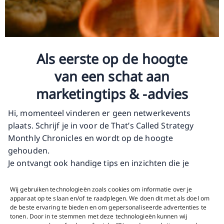
Als eerste op de hoogte
van een schat aan
marketingtips & -advies
Hi, momenteel vinderen er geen netwerkevents
plaats. Schrijf je in voor de That’s Called Strategy
Monthly Chronicles en wordt op de hoogte
gehouden.
Je ontvangt ook handige tips en inzichten die je
dichter bij je ultieme doel brengen.
Schrijf je in en haal alles uit je business!
Wij gebruiken technologieën zoals cookies om informatie over je
apparaat op te slaan en/of te raadplegen. We doen dit met als doel om
de beste ervaring te bieden en om gepersonaliseerde advertenties te
tonen. Door in te stemmen met deze technologieën kunnen wij