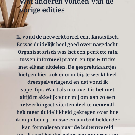
Wat anderen vonden van de
vorige edities
Ik vond de netwerkborrel echt fantastisch.
Er was duidelijk heel goed over nagedacht.
Organisatorisch was het een perfecte mix
tussen informeel praten en tips & tricks
met elkaar uitdelen. De gesprekskaartjes
hielpen hier ook enorm bij. Je werkt heel
drempelverlagend en dat vond ik
superfijn. Want als introvert is het niet
altijd makkelijk voor mij om aan zo een
netwerkingactiviteiten deel te nemen.Ik
heb meer duidelijkheid gekregen over hoe
ik mijn bedrijf, missie en aanbod helderder
kan formuleren naar de buitenwereld
toe.Ik raad het dus zeker aan anderen aan